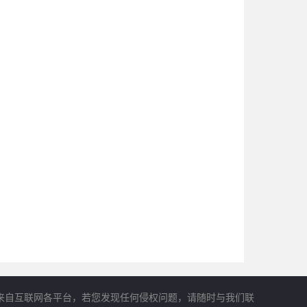
来自互联网各平台，若您发现任何侵权问题，请随时与我们联