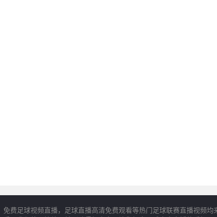
，免费足球视频直播，足球直播高清免费观看等热门足球联赛直播视频均