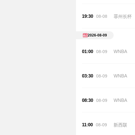
19:30
08-08
菲州长杯
2026-08-09
01:00
WNBA
08-09
03:30
WNBA
08-09
08:30
WNBA
08-09
11:00
08-09
新西联