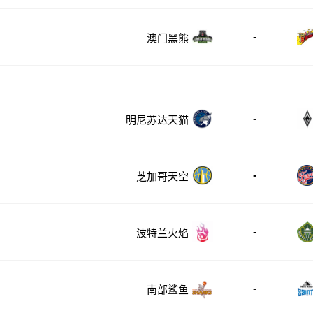
-
澳门黑熊
-
明尼苏达天猫
-
芝加哥天空
-
波特兰火焰
-
南部鲨鱼