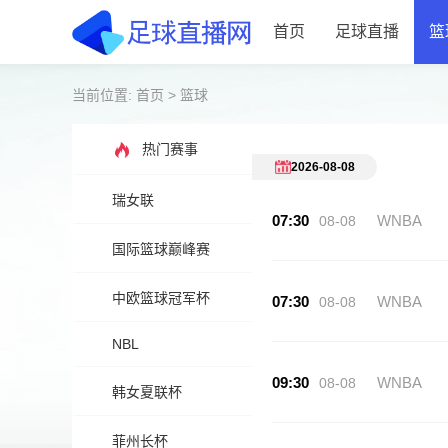
首页
足球直播
篮
当前位置:
首页
>
篮球
热门赛事
2026-08-08
瑞女联
07:30
WNBA
08-08
国际篮球巅峰赛
中欧篮球冠军杯
07:30
WNBA
08-08
NBL
09:30
WNBA
08-08
韩女夏联杯
菲州长杯