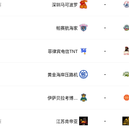
-
赛
深圳马可波罗
-
帕赛航海家
-
菲律宾电信TNT
-
黄金海岸压路机
-
伊萨贝拉考博伊
斯
-
赛
江苏肯帝亚