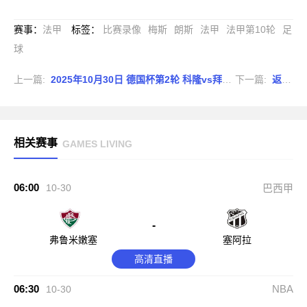
赛事
：
法甲
标签
：
比赛录像
梅斯
朗斯
法甲
法甲第10轮
足
球
上一篇:
2025年10月30日 德国杯第2轮 科隆vs拜仁慕尼黑 全场录像
下一篇:
返回列表
相关赛事
GAMES LIVING
06:00
10-30
巴西甲
-
弗鲁米嫩塞
塞阿拉
高清直播
06:30
NBA
10-30