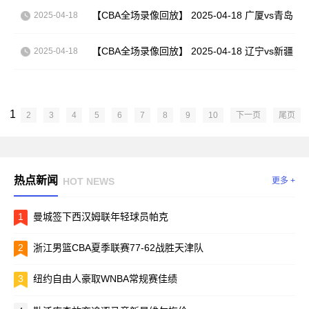
【CBA全场录像回放】 2025-04-18 广厦vs青岛
2025-04-18
【CBA全场录像回放】 2025-04-18 辽宁vs新疆
2025-04-18
1
2
3
4
5
6
7
8
9
10
下一页
尾页
热点新闻
HOT NEWS
更多 +
1
曼城签下西汉姆联年轻球员帕克
2
浙江男篮CBA夏季联赛77-62战胜天津队
3
纽约自由人豪取WNBA常规赛佳绩