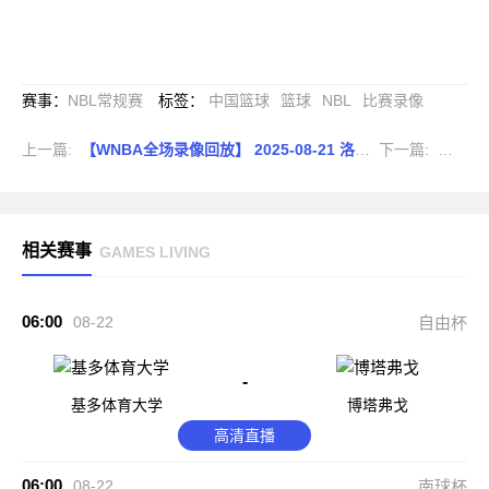
赛事
：
NBL常规赛
标签
：
中国篮球
篮球
NBL
比赛录像
上一篇:
【WNBA全场录像回放】 2025-08-21 洛杉矶火花vs达拉斯飞翼
下一篇:
返回列
相关赛事
GAMES LIVING
06:00
08-22
自由杯
-
基多体育大学
博塔弗戈
高清直播
06:00
08-22
南球杯