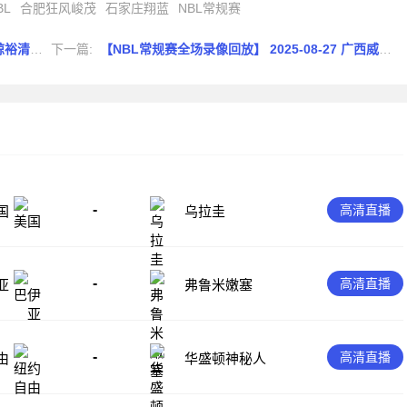
BL
合肥狂风峻茂
石家庄翔蓝
NBL常规赛
长沙勇胜
下一篇:
【NBL常规赛全场录像回放】 2025-08-27 广西威壮vs湖北文旅
-
高清直播
国
乌拉圭
-
高清直播
亚
弗鲁米嫩塞
-
高清直播
由
华盛顿神秘人