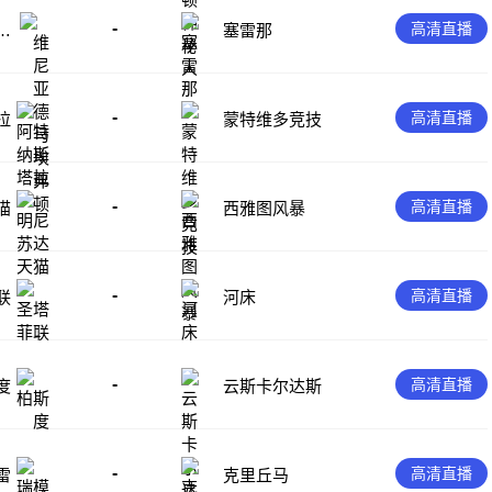
-
高清直播
弗
塞雷那
-
高清直播
拉
蒙特维多竞技
-
高清直播
猫
西雅图风暴
-
高清直播
联
河床
-
高清直播
度
云斯卡尔达斯
-
高清直播
雷
克里丘马