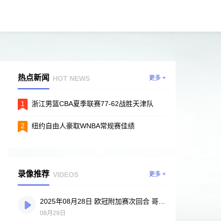
热点新闻
HOT NEWS
更多 +
1
浙江男篮CBA夏季联赛77-62战胜天津队
2
纽约自由人豪取WNBA常规赛佳绩
录像推荐
VIDEOS
更多 +
2025年08月28日 欧冠附加赛次回合 哥本哈根vs巴塞尔 全场录像
08月29日